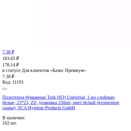
7.38 ₽
183.65
₽
178.14
₽
в статусе
Для клиентов «Базис Премиум»
7.38 ₽
Код:
11193
Полотенца бумажные Tork (Н3) Universal, 1-но слойные,
белые, 23*23, ZZ, упаковка 250шт, цвет белый (вторичное
сырье), SCA Hygiene Products GmbH
В наличии:
102
шт.