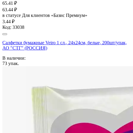
65.41
₽
63.44
₽
в статусе
Для клиентов «Базис Премиум»
3.44 ₽
Код:
33038
Салфетки бумажные Veiro 1 сл., 24х24см, белые, 200шт/упак,
АО "СТГ" (РОССИЯ)
В наличии:
73
упак.