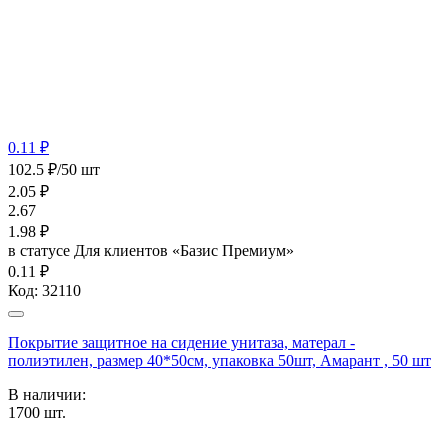
0.11 ₽
102.5 ₽/50 шт
2.05
₽
2.67
1.98
₽
в статусе
Для клиентов «Базис Премиум»
0.11 ₽
Код:
32110
Покрытие защитное на сидение унитаза, матерал -
полиэтилен, размер 40*50см, упаковка 50шт, Амарант , 50 шт
В наличии:
1700
шт.