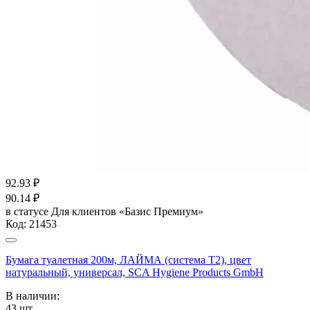
92.93
₽
90.14
₽
в статусе
Для клиентов «Базис Премиум»
Код:
21453
Бумага туалетная 200м, ЛАЙМА (система Т2), цвет
натуральный, универсал, SCA Hygiene Products GmbH
В наличии:
43
шт.