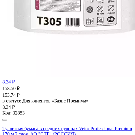
8.34 ₽
158.50
₽
153.74
₽
в статусе
Для клиентов «Базис Премиум»
8.34 ₽
Код:
32853
Туалетная бумага в средних рулонах Veiro Professional Premium
170 м 2 слоя, АО "СТГ" (РОССИЯ)