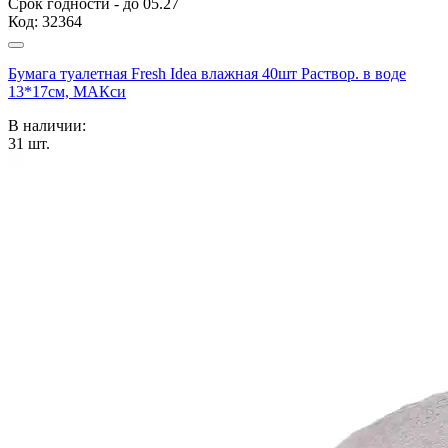
Срок годности - до 05.27
Код:
32364
Бумага туалетная Fresh Idea влажная 40шт Раствор. в воде
13*17см, МАКси
В наличии:
31
шт.