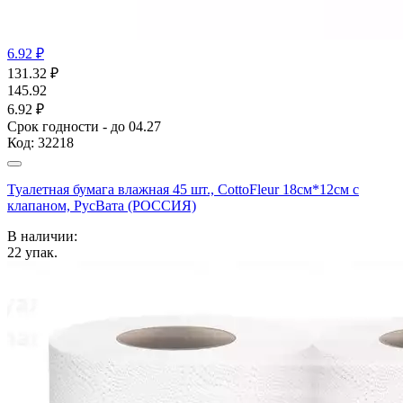
6.92 ₽
131.32
₽
145.92
6.92 ₽
Срок годности - до 04.27
Код:
32218
Туалетная бумага влажная 45 шт., CottoFleur 18см*12см с
клапаном, РусВата (РОССИЯ)
В наличии:
22
упак.