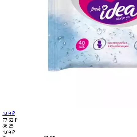
4.09 ₽
77.62
₽
86.25
4.09 ₽