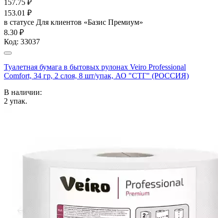
157.75
₽
153.01
₽
в статусе
Для клиентов «Базис Премиум»
8.30 ₽
Код:
33037
Туалетная бумага в бытовых рулонах Veiro Professional
Comfort, 34 гр, 2 слоя, 8 шт/упак, АО "СТГ" (РОССИЯ)
В наличии:
2
упак.