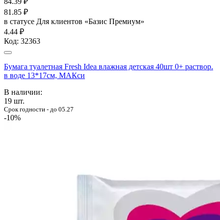
84.39
₽
81.85
₽
в статусе
Для клиентов «Базис Премиум»
4.44 ₽
Код:
32363
Бумага туалетная Fresh Idea влажная детская 40шт 0+ раствор.
в воде 13*17см, МАКси
В наличии:
19
шт.
Срок годности - до 05.27
-10%