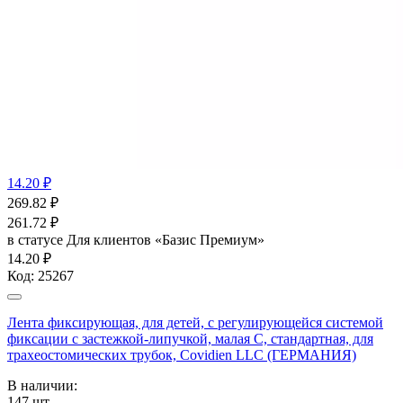
14.20 ₽
269.82
₽
261.72
₽
в статусе
Для клиентов «Базис Премиум»
14.20 ₽
Код:
25267
Лента фиксирующая, для детей, с регулирующейся системой
фиксации с застежкой-липучкой, малая С, стандартная, для
трахеостомических трубок, Covidien LLC (ГЕРМАНИЯ)
В наличии:
147
шт.