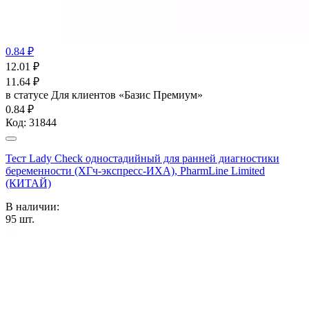
0.84 ₽
12.01
₽
11.64
₽
в статусе
Для клиентов «Базис Премиум»
0.84 ₽
Код:
31844
Тест Lady Check одностадийный для ранней диагностики
беременности (ХГч-экспресс-ИХА), PharmLine Limited
(КИТАЙ)
В наличии:
95
шт.