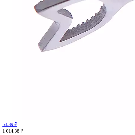
53.39 ₽
1 014.38
₽