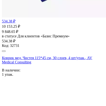
534.38 ₽
10 153.25
₽
9 848.65
₽
в статусе
Для клиентов «Базис Премиум»
534.38 ₽
Код:
32731
Коврик мед. Чистея 115*45 см, 30 слоев, 4 шт/упак., AV
Medical Consulting
В наличии:
1
упак.