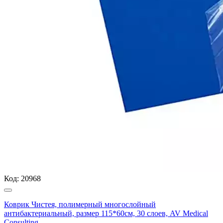
Код:
20968
Коврик Чистея, полимерный многослойный
антибактериальный, размер 115*60см, 30 слоев, AV Medical
Consulting