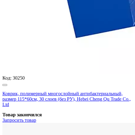
Код:
30250
Коврик, полимерный многослойный антибактериальный,
размер 115*60см, 30 слоев (без РУ), Hebei Cheng Qu Trade Co.,
Ltd
Товар закончился
Запросить
товар