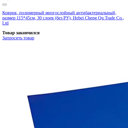
Коврик, полимерный многослойный антибактериальный,
размер 115*45см, 30 слоев (без РУ), Hebei Cheng Qu Trade Co.,
Ltd
Товар закончился
Запросить
товар