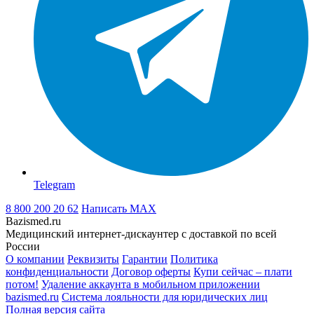
Telegram
8 800 200 20 62
Написать
MAX
Bazismed.ru
Медицинский интернет-дискаунтер с доставкой по всей
России
О компании
Реквизиты
Гарантии
Политика
конфиденциальности
Договор оферты
Купи сейчас – плати
потом!
Удаление аккаунта в мобильном приложении
bazismed.ru
Система лояльности для юридических лиц
Полная версия сайта