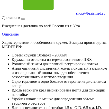
shop@bazismed.ru
Доставка в
Ежедневная доставка по всей России из г. Уфа
Описание
Характеристики и особенности кружек Эсмарха производства
MEDEREN:
Объем кружки Эсмарха - 2000мл
Кружка изготовлена из термопластичного ПВХ
Роликовый зажим для плавной регулировки потока
Атравматичный дистальный конец покрытый вазелином
и изолированный колпачком, для обеспечения
безболезненного и легкого введения
Одно торцевое и одно боковое отверстие на дистальном
конце
Вдоль верхнего края вмонтирована петля для фиксации
на стойке
Удобная шкала на мешке для определения объема
вводимого раствора
Длина соединительной трубки 1.5 м, O.D. 6.5 мм, I.D.