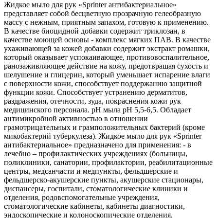
Жидкое мыло для рук «Sprinter антибактериальное»
представляет собой бесцветную прозрачную гелеобразную
массу с нежным, приятным запахом, готовую к применению.
В качестве биоцидной добавки содержит триклозан, в
качестве моющей основы - комплекс мягких ПАВ. В качестве
ухаживающей за кожей добавки содержит экстракт ромашки,
который оказывает успокаивающее, противовоспалительное,
ранозаживляющее действие на кожу, предотвращая сухость и
шелушение и глицерин, который уменьшает испарение влаги
с поверхности кожи, способствует поддержанию защитной
функции кожи. Способствует устранению дерматитов,
раздражения, отечности, зуда, покраснения кожи рук
медицинского персонала. рН мыла рН 5,5-6,5. Обладает
антимикробной активностью в отношении
грамотрицательных и грамположительных бактерий (кроме
микобактерий туберкулеза). Жидкое мыло для рук «Sprinter
антибактериальное» предназначено для применения: - в
лечебно – профилактических учреждениях (больницы,
поликлиники, санатории, профилактории, реабилитационные
центры, медсанчасти и медпункты, фельдшерские и
фельдшерско-акушерские пункты, акушерские стационары,
диспансеры, госпитали, стоматологические клиники и
отделения, родовспомогательные учреждения,
стоматологические кабинеты, кабинеты диагностики,
эндоскопические и колоноскопические отделения,