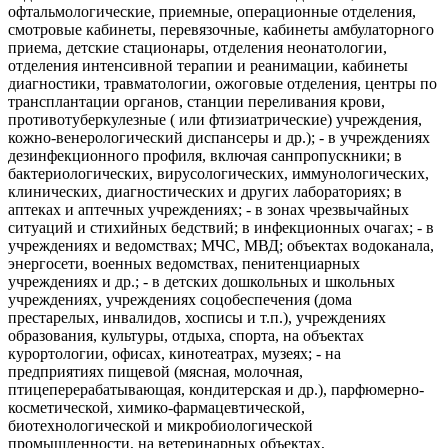
офтальмологические, приемные, операционные отделения,
смотровые кабинеты, перевязочные, кабинеты амбулаторного
приема, детские стационары, отделения неонатологии,
отделения интенсивной терапии и реанимации, кабинеты
диагностики, травматологии, ожоговые отделения, центры по
трансплантации органов, станции переливания крови,
противотуберкулезные ( или фтизиатрические) учреждения,
кожно-венерологический диспансеры и др.); - в учреждениях
дезинфекционного профиля, включая санпропускники; в
бактериологических, вирусологических, иммунологических,
клинических, диагностических и других лабораториях; в
аптеках и аптечных учреждениях; - в зонах чрезвычайных
ситуаций и стихийных бедствий; в инфекционных очагах; - в
учреждениях и ведомствах; МЧС, МВД; объектах водоканала,
энергосети, военных ведомствах, пенитенциарных
учреждениях и др.; - в детских дошкольных и школьных
учреждениях, учреждениях соцобеспечения (дома
престарелых, инвалидов, хосписы и т.п.), учреждениях
образования, культуры, отдыха, спорта, на объектах
курортологии, офисах, кинотеатрах, музеях; - на
предприятиях пищевой (мясная, молочная,
птицеперерабатывающая, кондитерская и др.), парфюмерно-
косметической, химико-фармацевтической,
биотехнологической и микробиологической
промышленности, на ветеринарных объектах,