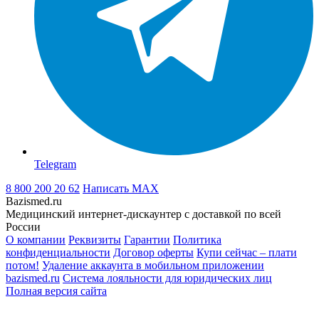
Telegram
8 800 200 20 62
Написать
MAX
Bazismed.ru
Медицинский интернет-дискаунтер с доставкой по всей
России
О компании
Реквизиты
Гарантии
Политика
конфиденциальности
Договор оферты
Купи сейчас – плати
потом!
Удаление аккаунта в мобильном приложении
bazismed.ru
Система лояльности для юридических лиц
Полная версия сайта