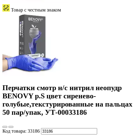
Товар с честным знаком
Перчатки смотр н/с нитрил неопудр
BENOVY р.S цвет сиренево-
голубые,текстурированные на пальцах
50 пар/упак, УТ-00033186
Код товара:
33186