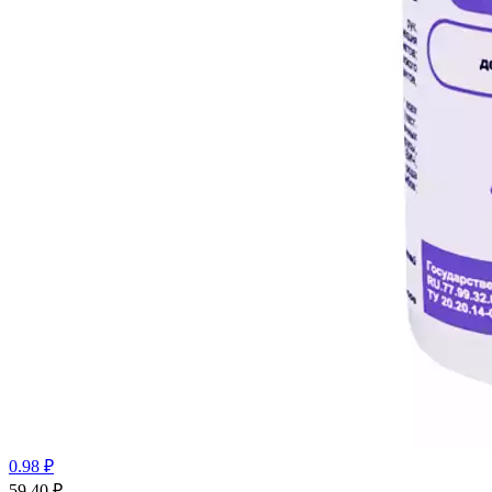
0.98 ₽
59.40
₽