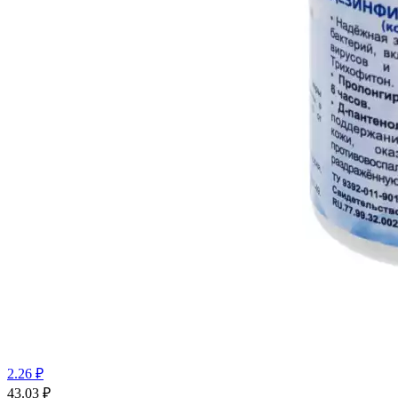
2.26 ₽
43.03
₽