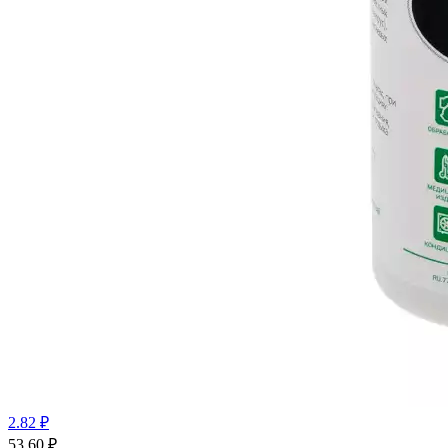
2.82 ₽
53.60
₽