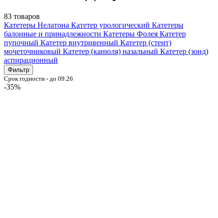
83 товаров
Катетеры Нелатона
Катетер урологический
Катетеры
балонные и принадлежности
Катетеры Фолея
Катетер
пупочный
Катетер внутривенный
Катетер (стент)
мочеточниковый
Катетер (канюля) назальный
Катетер (зонд)
аспирационный
Фильтр
Срок годности - до 09.26
-35%