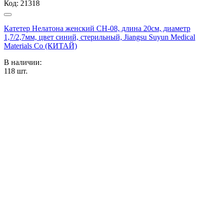
Код:
21318
Катетер Нелатона женский CH-08, длина 20см, диаметр
1,7/2,7мм, цвет синий, стерильный, Jiangsu Suyun Medical
Materials Co (КИТАЙ)
В наличии:
118
шт.