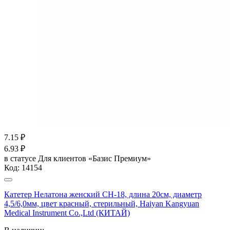
7.15
₽
6.93
₽
в статусе
Для клиентов «Базис Премиум»
Код:
14154
Катетер Нелатона женский CH-18, длина 20см, диаметр
4,5/6,0мм, цвет красный, стерильный, Haiyan Kangyuan
Medical Instrument Co.,Ltd (КИТАЙ)