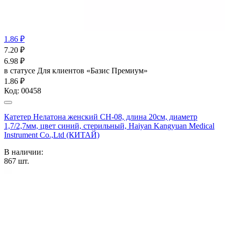
1.86 ₽
7.20
₽
6.98
₽
в статусе
Для клиентов «Базис Премиум»
1.86 ₽
Код:
00458
Катетер Нелатона женский CH-08, длина 20см, диаметр
1,7/2,7мм, цвет синий, стерильный, Haiyan Kangyuan Medical
Instrument Co.,Ltd (КИТАЙ)
В наличии:
867
шт.