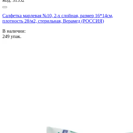
Код:
31552
Салфетка марлевая №10, 2-х слойная, размер 16*14см,
плотность 28/м2, стерильная, Верамед (РОССИЯ)
В наличии:
249
упак.