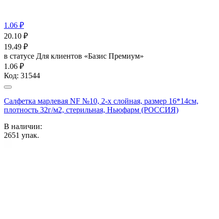
1.06 ₽
20.10
₽
19.49
₽
в статусе
Для клиентов «Базис Премиум»
1.06 ₽
Код:
31544
Салфетка марлевая NF №10, 2-х слойная, размер 16*14см,
плотность 32г/м2, стерильная, Ньюфарм (РОССИЯ)
В наличии:
2651
упак.