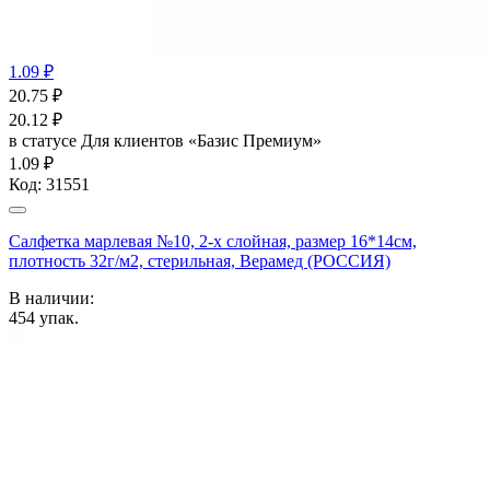
1.09 ₽
20.75
₽
20.12
₽
в статусе
Для клиентов «Базис Премиум»
1.09 ₽
Код:
31551
Салфетка марлевая №10, 2-х слойная, размер 16*14см,
плотность 32г/м2, стерильная, Верамед (РОССИЯ)
В наличии:
454
упак.