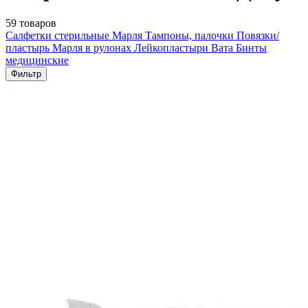
59 товаров
Салфетки стерильные
Марля
Тампоны, палочки
Повязки/
пластырь
Марля в рулонах
Лейкопластыри
Вата
Бинты
медицинские
Фильтр