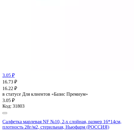
3.05 ₽
16.73
₽
16.22
₽
в статусе
Для клиентов «Базис Премиум»
3.05 ₽
Код:
31803
Салфетка марлевая NF №10, 2-х слойная, размер 16*14см,
плотность 28г/м2, стерильная, Ньюфарм (РОССИЯ)