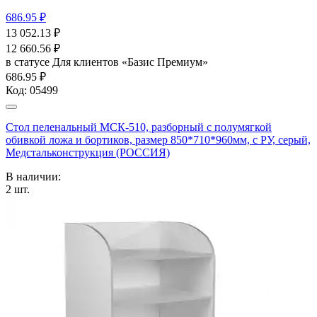
686.95 ₽
13 052.13
₽
12 660.56
₽
в статусе
Для клиентов «Базис Премиум»
686.95 ₽
Код:
05499
Стол пеленальный МСК-510, разборный с полумягкой
обивкой ложа и бортиков, размер 850*710*960мм, с РУ, серый,
Медстальконструкция (РОССИЯ)
В наличии:
2
шт.