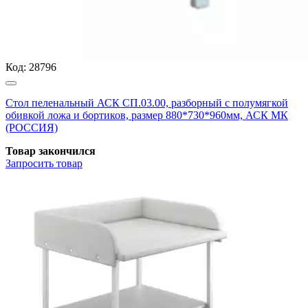
Код:
28796
Стол пеленальный АСК СП.03.00, разборный с полумягкой
обивкой ложа и бортиков, размер 880*730*960мм, АСК МК
(РОССИЯ)
Товар закончился
Запросить
товар