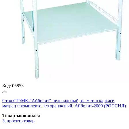
Код:
05853
Стол СП/МК-"Айболит" пеленальный, на метал каркасе,
матрац в комплекте, к/з оранжевый, Айболит-2000 (РОССИЯ)
Товар закончился
Запросить
товар