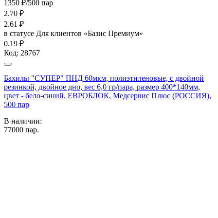
1350 ₽/500 пар
2.70
₽
2.61
₽
в статусе
Для клиентов «Базис Премиум»
0.19 ₽
Код:
28767
Бахилы "СУПЕР" ПНД 60мкм, полиэтиленовые, с двойной
резинкой, двойное дно, вес 6,0 гр/пара, размер 400*140мм,
цвет - бело-синий, ЕВРОБЛОК, Медсервис Плюс (РОССИЯ),
500 пар
В наличии:
77000
пар.