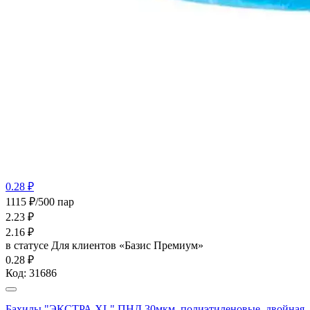
0.28 ₽
1115 ₽/500 пар
2.23
₽
2.16
₽
в статусе
Для клиентов «Базис Премиум»
0.28 ₽
Код:
31686
Бахилы "ЭКСТРА XL" ПНД 30мкм, полиэтиленовые, двойная