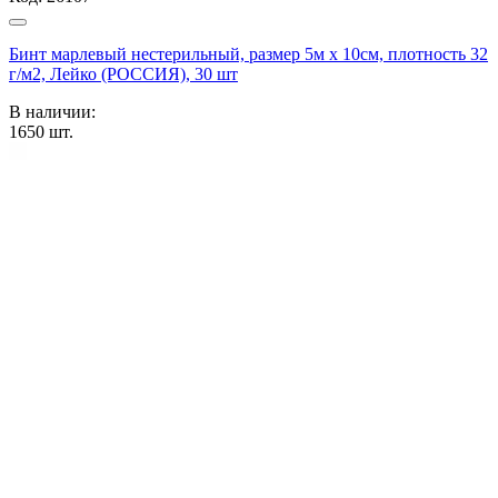
Бинт марлевый нестерильный, размер 5м х 10см, плотность 32
г/м2, Лейко (РОССИЯ), 30 шт
В наличии:
1650
шт.