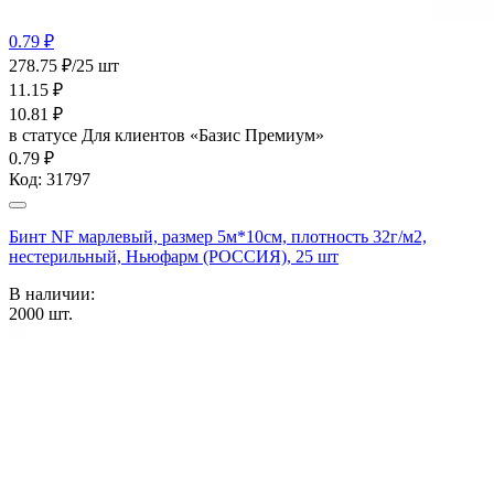
0.79 ₽
278.75 ₽/25 шт
11.15
₽
10.81
₽
в статусе
Для клиентов «Базис Премиум»
0.79 ₽
Код:
31797
Бинт NF марлевый, размер 5м*10см, плотность 32г/м2,
нестерильный, Ньюфарм (РОССИЯ), 25 шт
В наличии:
2000
шт.