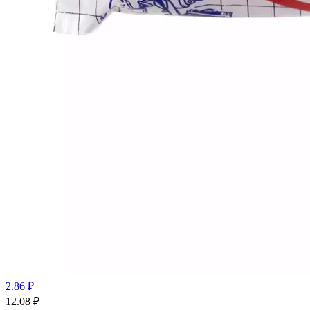
2.86 ₽
12.08
₽