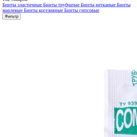
Бинты эластичные
Бинты трубчатые
Бинты нетканые
Бинты
марлевые
Бинты когезивные
Бинты гипсовые
Фильтр