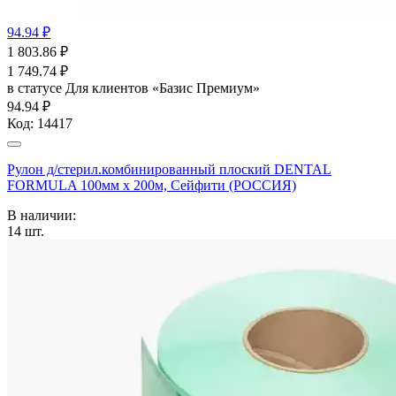
94.94 ₽
1 803.86
₽
1 749.74
₽
в статусе
Для клиентов «Базис Премиум»
94.94 ₽
Код:
14417
Рулон д/стерил.комбинированный плоский DENTAL
FORMULA 100мм х 200м, Сейфити (РОССИЯ)
В наличии:
14
шт.