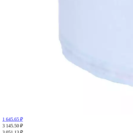
1 645.65 ₽
3 145.50
₽
3 051.13
₽