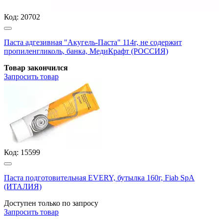
Код:
20702
Паста адгезивная "Акугель-Паста" 114г, не содержит
пропиленгликоль, банка, МедиКрафт (РОССИЯ)
Товар закончился
Запросить
товар
Код:
15599
Паста подготовительная EVERY, бутылка 160г, Fiab SpA
(ИТАЛИЯ)
Доступен только по запросу
Запросить
товар