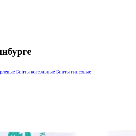
инбурге
арлевые
Бинты когезивные
Бинты гипсовые