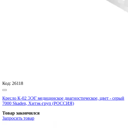
Код:
26118
Кресло К-02 ЭЭГ медицинское диагностическое, цвет - серый
7000 Skaden, Хитэк-груп (РОССИЯ)
Товар закончился
Запросить
товар