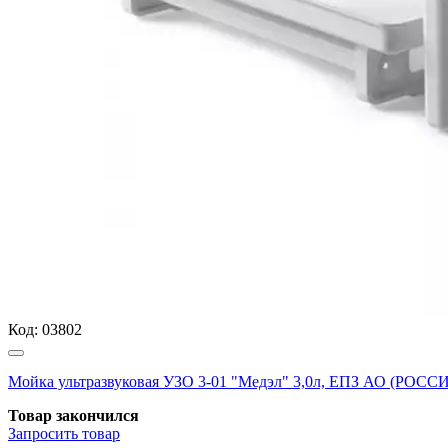
Код:
03802
Мойка ультразвуковая УЗО 3-01 "Медэл" 3,0л, ЕПЗ АО (РОСС
Товар закончился
Запросить
товар