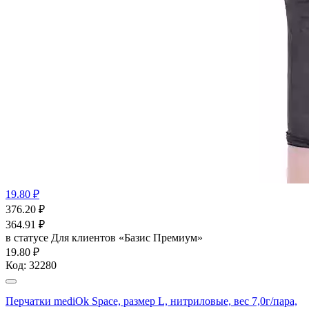
19.80 ₽
376.20
₽
364.91
₽
в статусе
Для клиентов «Базис Премиум»
19.80 ₽
Код:
32280
Перчатки mediOk Space, размер L, нитриловые, вес 7,0г/пара,