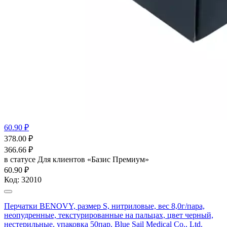
60.90 ₽
378.00
₽
366.66
₽
в статусе
Для клиентов «Базис Премиум»
60.90 ₽
Код:
32010
Перчатки BENOVY, размер S, нитриловые, вес 8,0г/пара,
неопудренные, текстурированные на пальцах, цвет черный,
нестерильные, упаковка 50пар, Blue Sail Medical Co., Ltd.