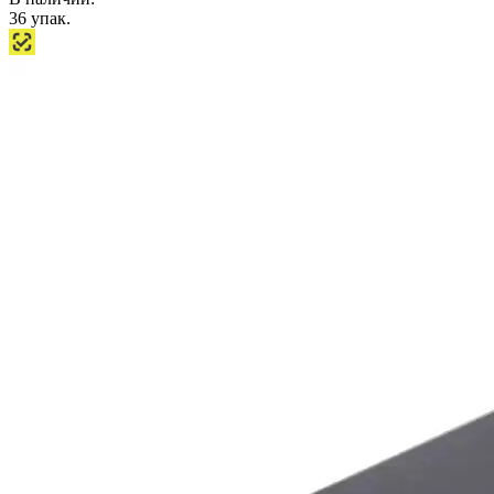
36
упак.