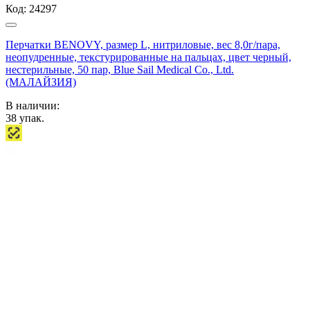
Код:
24297
Перчатки BENOVY, размер L, нитриловые, вес 8,0г/пара,
неопудренные, текстурированные на пальцах, цвет черный,
нестерильные, 50 пар, Blue Sail Medical Co., Ltd.
(МАЛАЙЗИЯ)
В наличии:
38
упак.