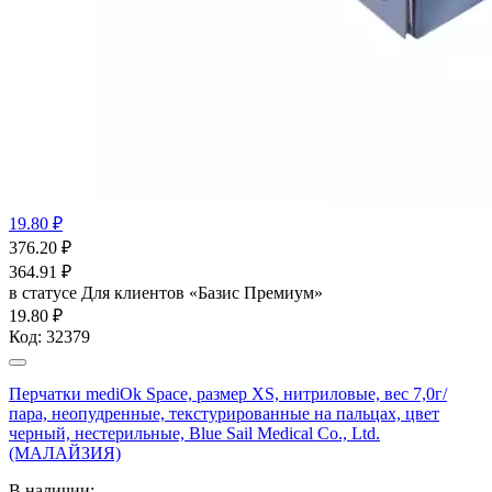
19.80 ₽
376.20
₽
364.91
₽
в статусе
Для клиентов «Базис Премиум»
19.80 ₽
Код:
32379
Перчатки mediOk Space, размер XS, нитриловые, вес 7,0г/
пара, неопудренные, текстурированные на пальцах, цвет
черный, нестерильные, Blue Sail Medical Co., Ltd.
(МАЛАЙЗИЯ)
В наличии: