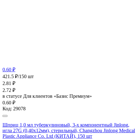
0.60 ₽
421.5 ₽/150 шт
2.81
₽
2.72
₽
в статусе
Для клиентов «Базис Премиум»
0.60 ₽
Код:
29078
Шприц 1,0 мл туберкулиновый, 3-х компонентный Jinlong,
игла 27G (0,40х12мм), стерильный, Changzhou Jinlong Medical
Plastic Appliance Co. Ltd (КИТАЙ), 150 шт