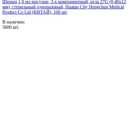
Шприц 1,0 мл инсулин, 3-х компонентный, игла 27G (0,40х12
мм), стерильный одноразовый, Huaian City Hengchun Medical
Product Co Ltd (КИТАЙ), 100 шт
В наличии:
5600
шт.