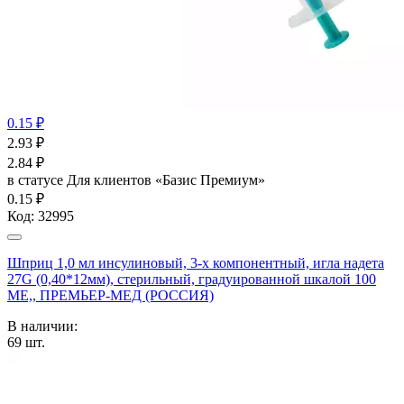
0.15 ₽
2.93
₽
2.84
₽
в статусе
Для клиентов «Базис Премиум»
0.15 ₽
Код:
32995
Шприц 1,0 мл инсулиновый, 3-х компонентный, игла надета
27G (0,40*12мм), стерильный, градуированной шкалой 100
МЕ,, ПРЕМЬЕР-МЕД (РОССИЯ)
В наличии:
69
шт.