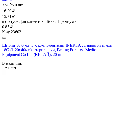
324 ₽/20 шт
16.20
₽
15.71
₽
в статусе
Для клиентов «Базис Премиум»
0.85 ₽
Код:
23602
Шприц 50,0 мл, 3-х компонентный INEKTA , с надетой иглой
18G (1,20х40мм), стерильный, Beijing Fornurse Medical
Equipment Co Ltd (КИТАЙ), 20 шт
В наличии:
1290
шт.