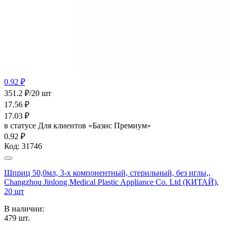
0.92 ₽
351.2 ₽/20 шт
17.56
₽
17.03
₽
в статусе
Для клиентов «Базис Премиум»
0.92 ₽
Код:
31746
Шприц 50,0мл, 3-х компонентный, стерильный, без иглы,,
Changzhou Jinlong Medical Plastic Appliance Co. Ltd (КИТАЙ),
20 шт
В наличии:
479
шт.