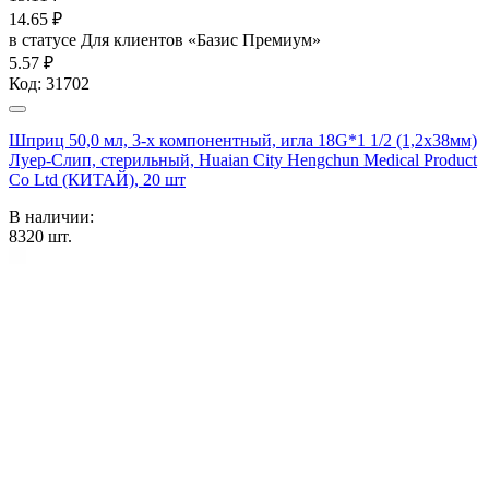
14.65
₽
в статусе
Для клиентов «Базис Премиум»
5.57 ₽
Код:
31702
Шприц 50,0 мл, 3-х компонентный, игла 18G*1 1/2 (1,2х38мм)
Луер-Слип, стерильный, Huaian City Hengchun Medical Product
Co Ltd (КИТАЙ), 20 шт
В наличии:
8320
шт.