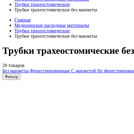
Трубки трахеостомические
Трубки трахеостомические без манжеты
Главная
Медицинские расходные материалы
Трубки трахеостомические
Трубки трахеостомические без манжеты
Трубки трахеостомические бе
20 товаров
Без манжеты
Фенестрированные
С манжетой
Не фенестриров
Фильтр