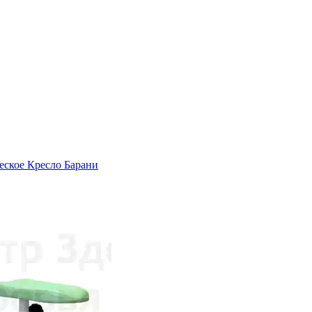
еское
Кресло Барани