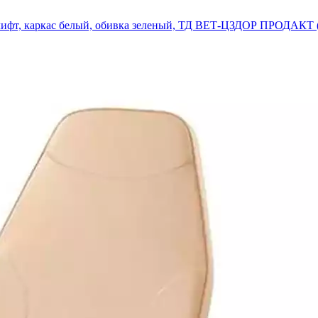
азлифт, каркас белый, обивка зеленый, ТД ВЕТ-ЦЗДОР ПРОДАК