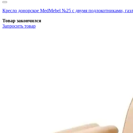
Кресло донорское MedMebel №25 с двумя подлокотниками, г
Товар закончился
Запросить
товар