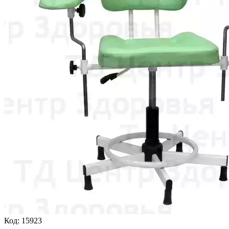
Код:
15923