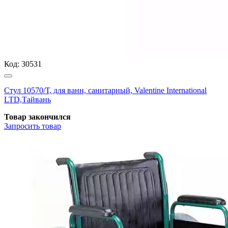
Код:
30531
Стул 10570/Т, для ванн, санитарный, Valentine International
LTD,Тайвань
Товар закончился
Запросить
товар