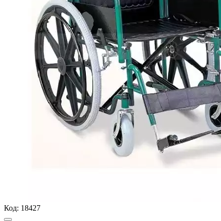
Код:
18427