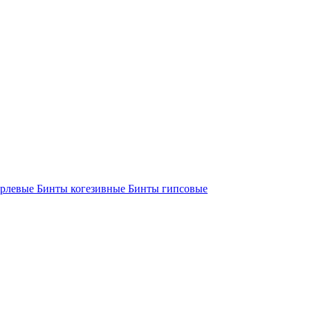
арлевые
Бинты когезивные
Бинты гипсовые