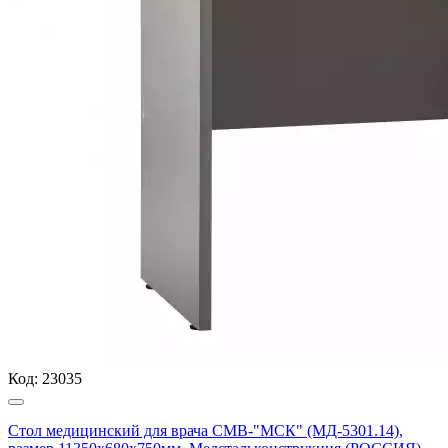
Код:
23035
Стол медицинский для врача СМВ-"МСК" (МД-5301.14),