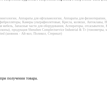
рингологии, Аппараты для офтальмологии, Аппараты для физиотерапии,
фибрилляторы, Камеры ультрафиолетовые, Кресла, коляски, Автоклавы, 
мебель, Запасные части для оборудования, Аспираторы, отсасыватели,
оскопы), продукция Shenzhen Complectservice Industrial & Tr (тонометр
ited (шовник - Ай-кол, Поликол, Стерикат)
 при получении товара.