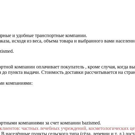
лярные и удобные транспортные компании.
аза, исходя из веса, объема товара и выбранного вами населенн
zismed.
ртной компании оплачивает покупатель , кроме случая, когда в
 до пункта выдачи. Стоимость доставки рассчитывается на страни
ми компаниями:
ортными компаниями за счет компании bazismed.
клиентов: частных лечебных учреждений, косметологических цен
В населённые пункты сельского типа (сёла, деревни и т. д.) дост