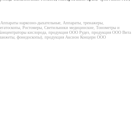
 Аппараты наркозно-дыхательные, Аппараты, тренажеры,
Негатоскопы, Ростомеры, Светильники медицинские, Тонометры и
 Концентраторы кислорода, продукция ООО Рудез, продукция ООО Вита
ы, манжеты, фонедоскопы), продукция Аксион Концерн ООО