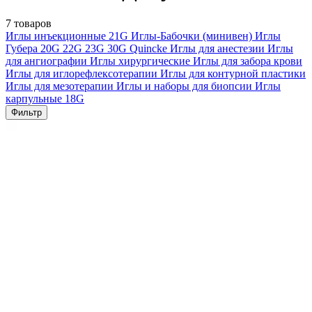
7 товаров
Иглы инъекционные
21G
Иглы-Бабочки (минивен)
Иглы
Губера
20G
22G
23G
30G
Quincke
Иглы для анестезии
Иглы
для ангиографии
Иглы хирургические
Иглы для забора крови
Иглы для иглорефлексотерапии
Иглы для контурной пластики
Иглы для мезотерапии
Иглы и наборы для биопсии
Иглы
карпульные
18G
Фильтр