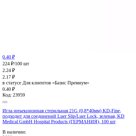
0.40 ₽
224 ₽/100 шт
2.24
₽
2.17
₽
в статусе
Для клиентов «Базис Премиум»
0.40 ₽
Код:
23959
Игла инъекционная стерильная 21G (0,8*40мм) KD-Fine,
подходит для соединений Luer Slip/Luer Lock, зеленая, KD
Medical GmbH Hospital Products (ГЕРМАНИЯ), 100 шт
В наличии: