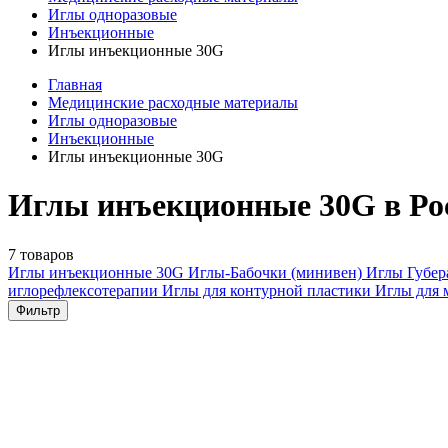
Иглы одноразовые
Инъекционные
Иглы инъекционные 30G
Главная
Медицинские расходные материалы
Иглы одноразовые
Инъекционные
Иглы инъекционные 30G
Иглы инъекционные 30G в Ро
7 товаров
Иглы инъекционные
30G
Иглы-Бабочки (минивен)
Иглы Губе
иглорефлексотерапии
Иглы для контурной пластики
Иглы для 
Фильтр