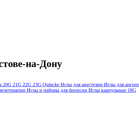
стове-на-Дону
ра
20G
21G
22G
23G
Quincke
Иглы для анестезии
Иглы для анги
мезотерапии
Иглы и наборы для биопсии
Иглы карпульные
18G