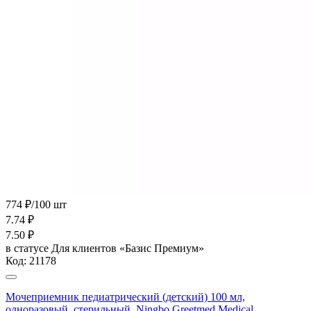
774 ₽/100 шт
7.74
₽
7.50
₽
в статусе
Для клиентов «Базис Премиум»
Код:
21178
Мочеприемник педиатрический (детский) 100 мл,
одноразовый, стерильный, Ningbo Greetmed Medical