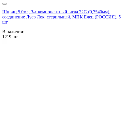
Шприц 5,0мл, 3-х компонентный, игла 22G (0,7*40мм),
соединение Луер Лок, стерильный, МПК Елец (РОССИЯ), 5
шт
В наличии:
1219
шт.