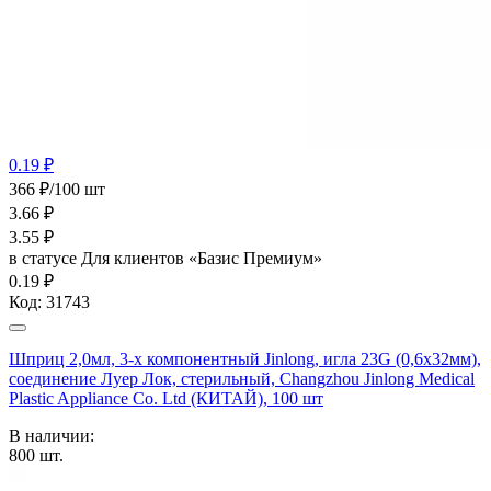
0.19 ₽
366 ₽/100 шт
3.66
₽
3.55
₽
в статусе
Для клиентов «Базис Премиум»
0.19 ₽
Код:
31743
Шприц 2,0мл, 3-х компонентный Jinlong, игла 23G (0,6х32мм),
соединение Луер Лок, стерильный, Changzhou Jinlong Medical
Plastic Appliance Co. Ltd (КИТАЙ), 100 шт
В наличии:
800
шт.