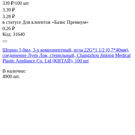
339 ₽/100 шт
3.39
₽
3.28
₽
в статусе
Для клиентов «Базис Премиум»
0.26 ₽
Код:
31640
Шприц 5,0мл, 3-х компонентный, игла 22G*1 1/2 (0,7*40мм),
соединение Луер Лок, стерильный, Changzhou Jinlong Medical
Plastic Appliance Co. Ltd (КИТАЙ), 100 шт
В наличии:
4900
шт.