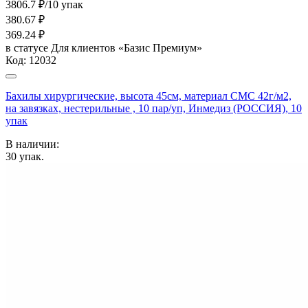
3806.7 ₽/10 упак
380.67
₽
369.24
₽
в статусе
Для клиентов «Базис Премиум»
Код:
12032
Бахилы хирургические, высота 45см, материал СМС 42г/м2,
на завязках, нестерильные , 10 пар/уп, Инмедиз (РОССИЯ), 10
упак
В наличии:
30
упак.