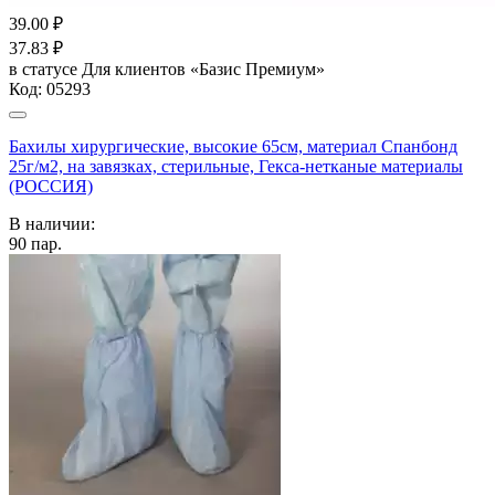
39.00
₽
37.83
₽
в статусе
Для клиентов «Базис Премиум»
Код:
05293
Бахилы хирургические, высокие 65см, материал Спанбонд
25г/м2, на завязках, стерильные, Гекса-нетканые материалы
(РОССИЯ)
В наличии:
90
пар.