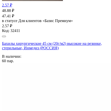
2.57 ₽
48.88
₽
47.41
₽
в статусе
Для клиентов «Базис Премиум»
2.57 ₽
Код:
32411
Бахилы хирургические 45 см (20г/м2) высокие на резинке,
стерильные, Инмедиз (РОССИЯ)
В наличии:
60
пар.