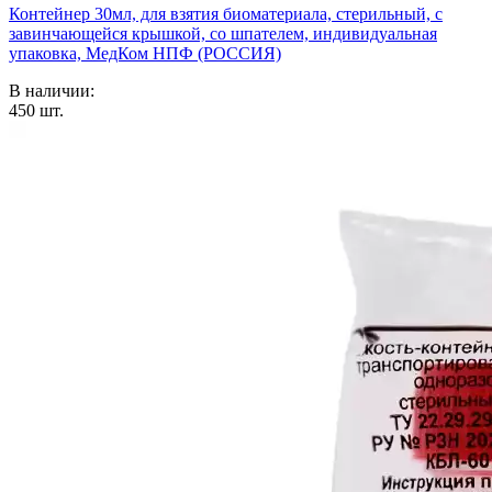
Контейнер 30мл, для взятия биоматериала, стерильный, с
завинчающейся крышкой, со шпателем, индивидуальная
упаковка, МедКом НПФ (РОССИЯ)
В наличии:
450
шт.