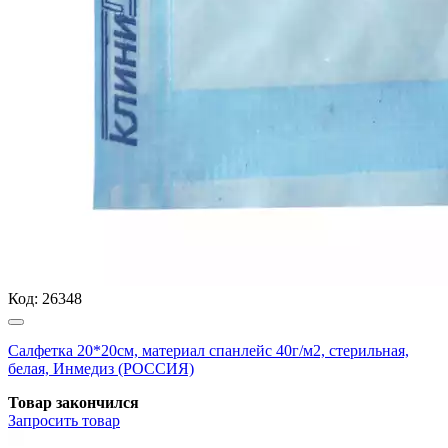
Код:
26348
Салфетка 20*20см, материал спанлейс 40г/м2, стерильная,
белая, Инмедиз (РОССИЯ)
Товар закончился
Запросить
товар