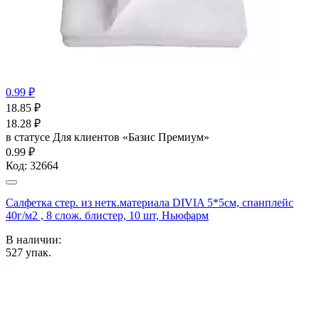
0.99 ₽
18.85
₽
18.28
₽
в статусе
Для клиентов «Базис Премиум»
0.99 ₽
Код:
32664
Салфетка стер. из нетк.материала DIVIA 5*5см, спанплейс
40г/м2 , 8 слож. блистер, 10 шт, Ньюфарм
В наличии:
527
упак.