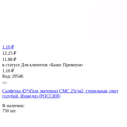
1.10 ₽
12.25
₽
11.88
₽
в статусе
Для клиентов «Базис Премиум»
1.10 ₽
Код:
29546
Салфетка 45*45см, материал СМС 25г/м2, стерильная, цвет
голубой, Инмедиз (РОССИЯ)
В наличии:
750
шт.