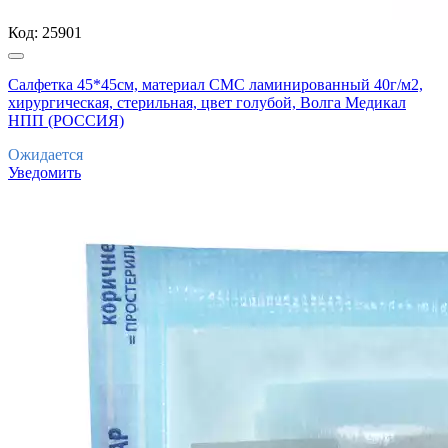
Код:
25901
Салфетка 45*45см, материал СМС ламинированный 40г/м2,
хирургическая, стерильная, цвет голубой, Волга Медикал
НПП (РОССИЯ)
Ожидается
Уведомить