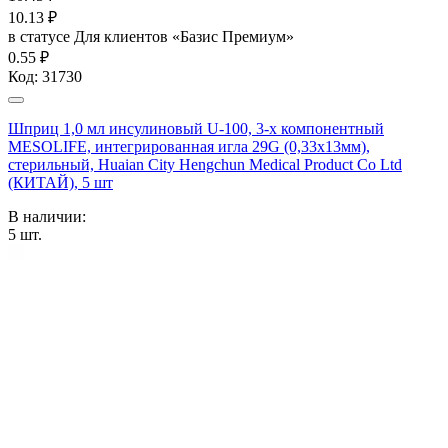
10.13
₽
в статусе
Для клиентов «Базис Премиум»
0.55 ₽
Код:
31730
Шприц 1,0 мл инсулиновый U-100, 3-х компонентный
MESOLIFE, интегрированная игла 29G (0,33x13мм),
стерильный, Huaian City Hengchun Medical Product Co Ltd
(КИТАЙ), 5 шт
В наличии:
5
шт.