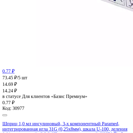
0.77 ₽
73.45 ₽/5 шт
14.69
₽
14.24
₽
в статусе
Для клиентов «Базис Премиум»
0.77 ₽
Код:
30977
Шприц 1,0 мл инсулиновый, 3-х компонентный Paramed,
интегрированная игла 31G (0,25x8мм), шкала U-100, деления