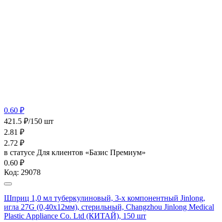
0.60 ₽
421.5 ₽/150 шт
2.81
₽
2.72
₽
в статусе
Для клиентов «Базис Премиум»
0.60 ₽
Код:
29078
Шприц 1,0 мл туберкулиновый, 3-х компонентный Jinlong,
игла 27G (0,40х12мм), стерильный, Changzhou Jinlong Medical
Plastic Appliance Co. Ltd (КИТАЙ), 150 шт