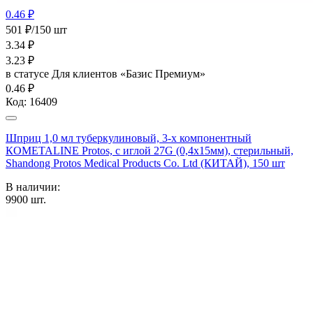
0.46 ₽
501 ₽/150 шт
3.34
₽
3.23
₽
в статусе
Для клиентов «Базис Премиум»
0.46 ₽
Код:
16409
Шприц 1,0 мл туберкулиновый, 3-х компонентный
КОМЕТАLINE Protos, c иглой 27G (0,4х15мм), стерильный,
Shandong Protos Medical Products Co. Ltd (КИТАЙ), 150 шт
В наличии:
9900
шт.