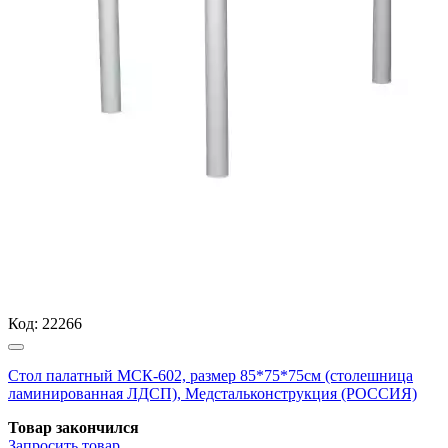
Код:
22266
Стол палатный МСК-602, размер 85*75*75см (столешница
ламинированная ЛДСП), Медстальконструкция (РОССИЯ)
Товар закончился
Запросить
товар