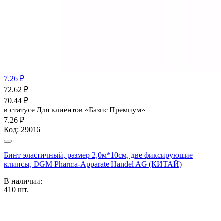
7.26 ₽
72.62
₽
70.44
₽
в статусе
Для клиентов «Базис Премиум»
7.26 ₽
Код:
29016
Бинт эластичный, размер 2,0м*10см, две фиксирующие
клипсы, DGM Pharma-Apparate Handel AG (КИТАЙ)
В наличии:
410
шт.