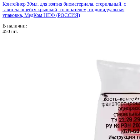
Контейнер 30мл, для взятия биоматериала, стерильный, с
завинчающейся крышкой, со шпателем, индивидуальная
упаковка, МедКом НПФ (РОССИЯ)
В наличии:
450
шт.