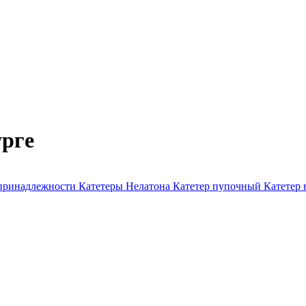
урге
 принадлежности
Катетеры Нелатона
Катетер пупочный
Катетер