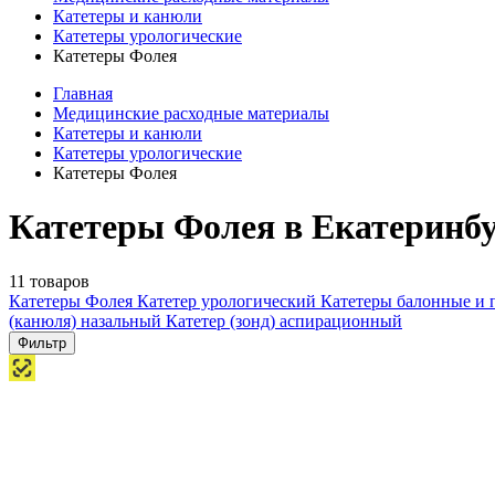
Катетеры и канюли
Катетеры урологические
Катетеры Фолея
Главная
Медицинские расходные материалы
Катетеры и канюли
Катетеры урологические
Катетеры Фолея
Катетеры Фолея в Екатеринб
11 товаров
Катетеры Фолея
Катетер урологический
Катетеры балонные и
(канюля) назальный
Катетер (зонд) аспирационный
Фильтр