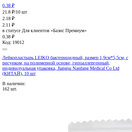
0.38 ₽
21.8 ₽/10 шт
2.18
₽
2.11
₽
в статусе
Для клиентов «Базис Премиум»
0.38 ₽
Код:
19012
Лейкопластырь LEIKO бактерицидный, размер 1,9см*5,5см, с
рисунком, на полимерной основе, гипоаллергенный,
индивидуальная упаковка, Jiangsu Nanfang Medical Co Ltd
(КИТАЙ), 10 шт
В наличии:
162
шт.