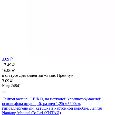
3.09 ₽
17.49
₽
16.96
₽
в статусе
Для клиентов «Базис Премиум»
3.09 ₽
Код:
24841
Лейкопластырь LEIKO, на нетканой хлопчатобумажной
основе,фиксирующий, размер 1,25см*500см,
гипоаллергенный, катушка в картонной коробке, Jiangsu
Nanfang Medical Co Ltd (КИТАЙ)