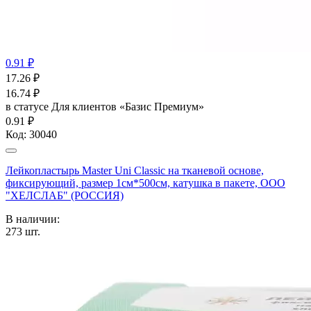
0.91 ₽
17.26
₽
16.74
₽
в статусе
Для клиентов «Базис Премиум»
0.91 ₽
Код:
30040
Лейкопластырь Master Uni Classic на тканевой основе,
фиксирующий, размер 1см*500см, катушка в пакете, ООО
"ХЕЛСЛАБ" (РОССИЯ)
В наличии:
273
шт.