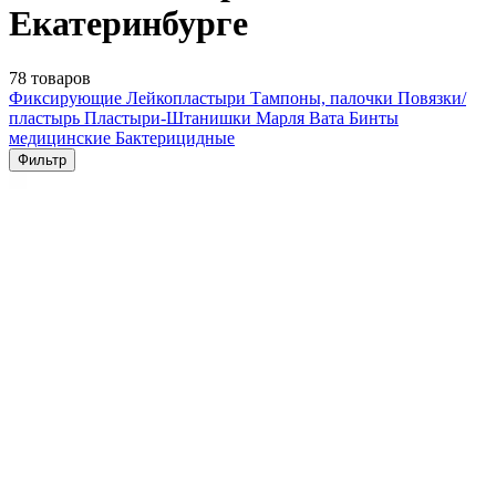
Екатеринбурге
78 товаров
Фиксирующие
Лейкопластыри
Тампоны, палочки
Повязки/
пластырь
Пластыри-Штанишки
Марля
Вата
Бинты
медицинские
Бактерицидные
Фильтр