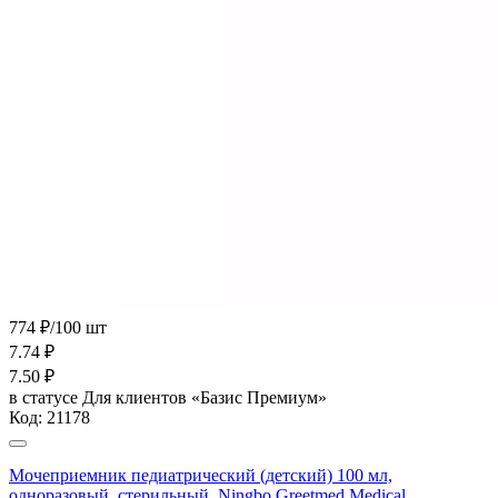
774 ₽/100 шт
7.74
₽
7.50
₽
в статусе
Для клиентов «Базис Премиум»
Код:
21178
Мочеприемник педиатрический (детский) 100 мл,
одноразовый, стерильный, Ningbo Greetmed Medical