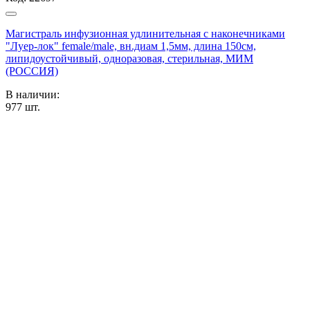
Магистраль инфузионная удлинительная с наконечниками
"Луер-лок" female/male, вн.диам 1,5мм, длина 150см,
липидоустойчивый, одноразовая, стерильная, МИМ
(РОССИЯ)
В наличии:
977
шт.