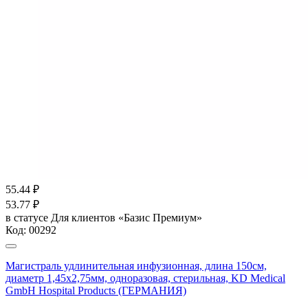
55.44
₽
53.77
₽
в статусе
Для клиентов «Базис Премиум»
Код:
00292
Магистраль удлинительная инфузионная, длина 150см,
диаметр 1,45х2,75мм, одноразовая, стерильная, KD Medical
GmbH Hospital Products (ГЕРМАНИЯ)