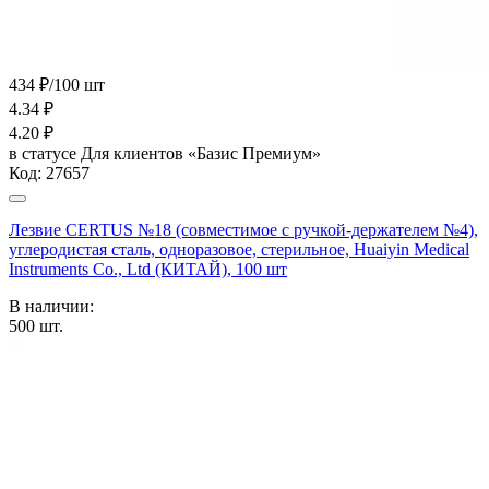
434 ₽/100 шт
4.34
₽
4.20
₽
в статусе
Для клиентов «Базис Премиум»
Код:
27657
Лезвие CERTUS №18 (совместимое с ручкой-держателем №4),
углеродистая сталь, одноразовое, стерильное, Huaiyin Medical
Instruments Co., Ltd (КИТАЙ), 100 шт
В наличии:
500
шт.