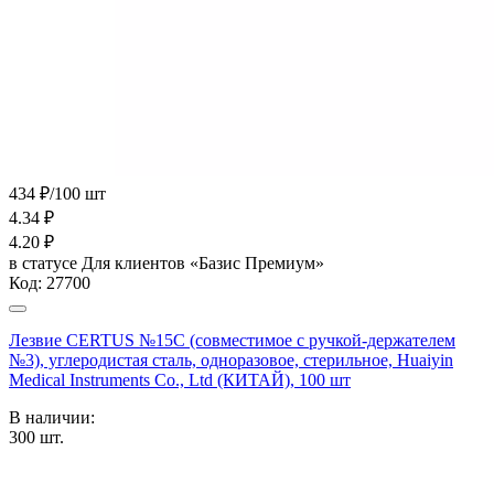
434 ₽/100 шт
4.34
₽
4.20
₽
в статусе
Для клиентов «Базис Премиум»
Код:
27700
Лезвие CERTUS №15С (совместимое с ручкой-держателем
№3), углеродистая сталь, одноразовое, стерильное, Huaiyin
Medical Instruments Co., Ltd (КИТАЙ), 100 шт
В наличии:
300
шт.