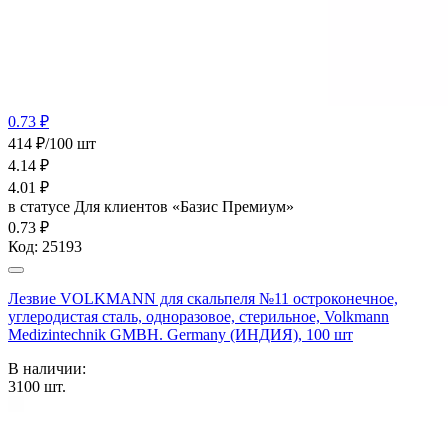
0.73 ₽
414 ₽/100 шт
4.14
₽
4.01
₽
в статусе
Для клиентов «Базис Премиум»
0.73 ₽
Код:
25193
Лезвие VOLKMANN для скальпеля №11 остроконечное,
углеродистая сталь, одноразовое, стерильное, Volkmann
Medizintechnik GMBH. Germany (ИНДИЯ), 100 шт
В наличии:
3100
шт.