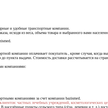
лярные и удобные транспортные компании.
аза, исходя из веса, объема товара и выбранного вами населенн
zismed.
ртной компании оплачивает покупатель , кроме случая, когда в
 до пункта выдачи. Стоимость доставки рассчитывается на страни
ми компаниями:
ортными компаниями за счет компании bazismed.
клиентов: частных лечебных учреждений, косметологических цен
В населённые пункты сельского типа (сёла, деревни и т. д.) дост