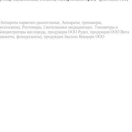
 Аппараты наркозно-дыхательные, Аппараты, тренажеры,
Негатоскопы, Ростомеры, Светильники медицинские, Тонометры и
 Концентраторы кислорода, продукция ООО Рудез, продукция ООО Вита
ы, манжеты, фонедоскопы), продукция Аксион Концерн ООО