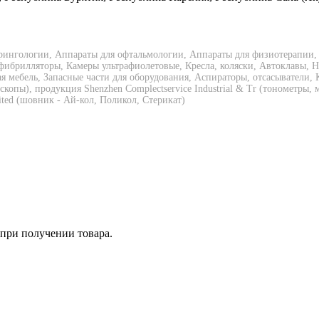
рингологии, Аппараты для офтальмологии, Аппараты для физиотерапии,
фибрилляторы, Камеры ультрафиолетовые, Кресла, коляски, Автоклавы, 
мебель, Запасные части для оборудования, Аспираторы, отсасыватели,
оскопы), продукция Shenzhen Complectservice Industrial & Tr (тонометр
ited (шовник - Ай-кол, Поликол, Стерикат)
 при получении товара.