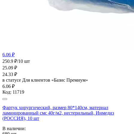
6.06 ₽
250.9 ₽/10 шт
25.09
₽
24.33
₽
в статусе
Для клиентов «Базис Премиум»
6.06 ₽
Код:
11719
Фартук хирургический, размер 80*140см, материал
ламинированный смс 40г/м2, нестерильный, Инмедиз
(РОССИЯ), 10 шт
В наличии:
680
шт.