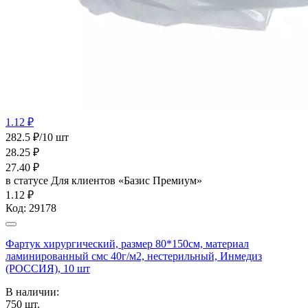
1.12 ₽
282.5 ₽/10 шт
28.25
₽
27.40
₽
в статусе
Для клиентов «Базис Премиум»
1.12 ₽
Код:
29178
Фартук хирургический, размер 80*150см, материал
ламинированный смс 40г/м2, нестерильный, Инмедиз
(РОССИЯ), 10 шт
В наличии:
750
шт.