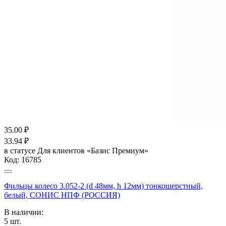
35.00
₽
33.94
₽
в статусе
Для клиентов «Базис Премиум»
Код:
16785
Фильцы колесо 3.052-2 (d 48мм, h 12мм) тонкошерстный,
белый, СОНИС НПФ (РОССИЯ)
В наличии:
5
шт.