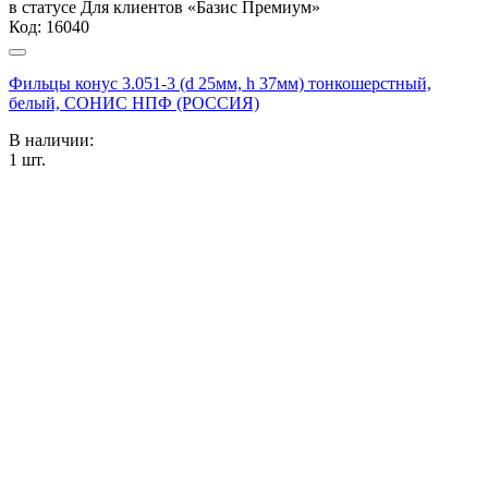
в статусе
Для клиентов «Базис Премиум»
Код:
16040
Фильцы конус 3.051-3 (d 25мм, h 37мм) тонкошерстный,
белый, СОНИС НПФ (РОССИЯ)
В наличии:
1
шт.