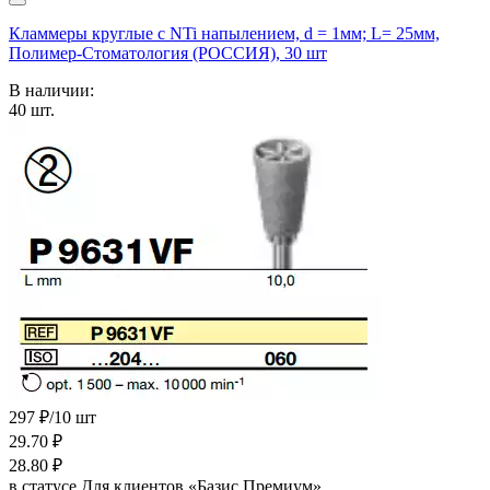
Кламмеры круглые с NTi напылением, d = 1мм; L= 25мм,
Полимер-Стоматология (РОССИЯ), 30 шт
В наличии:
40
шт.
297 ₽/10 шт
29.70
₽
28.80
₽
в статусе
Для клиентов «Базис Премиум»