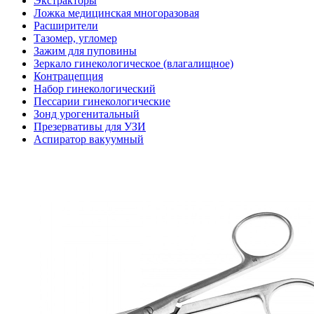
Экстракторы
Ложка медицинская многоразовая
Расширители
Тазомер, угломер
Зажим для пуповины
Зеркало гинекологическое (влагалищное)
Контрацепция
Набор гинекологический
Пессарии гинекологические
Зонд урогенитальный
Презервативы для УЗИ
Аспиратор вакуумный